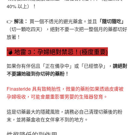
40% 以上）！
👉
解法：
買一個不透光的避光藥盒。並且
「隨切隨吃」
（切一顆吃四天），絕對不要一次把一整個月的藥都切好
放著！
💣 地雷 3：孕婦絕對禁忌！(極度重要)
如果你有伴侶且「正在備孕中」或「已經懷孕」，
請絕對
不要讓她碰到你切碎的藥粉！
Finasteride 具有致畸胎性，微量的藥粉如果透過皮膚被
孕婦吸收，可能會嚴重影響男嬰的生殖器發育。
這是切藥最大的隱藏風險，請務必自己清理切藥後的粉
末，並將藥盒收在女伴拿不到的地方。
性慾降低的副作用