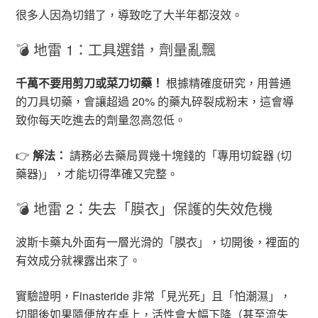
很多人因為切錯了，導致吃了大半年都沒效。
💣 地雷 1：工具選錯，劑量亂飄
千萬不要用剪刀或菜刀切藥！
根據精確度研究，用普通
的刀具切藥，會讓超過 20% 的藥丸碎裂成粉末，這會導
致你每天吃進去的劑量忽高忽低。
👉
解法：
請務必去藥局買幾十塊錢的「專用切錠器 (切
藥器)」，才能切得準確又完整。
💣 地雷 2：失去「膜衣」保護的失效危機
波斯卡藥丸外面有一層光滑的「膜衣」，切開後，裡面的
有效成分就裸露出來了。
實驗證明，Finasteride 非常「見光死」且「怕潮濕」，
切開後如果隨便放在桌上，活性會大幅下降（甚至流失