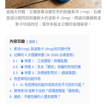
省錢大作戰：左邊是專治雄性禿的原廠柔沛 (1mg)，右邊
是成分相同但劑量較大的波斯卡 (5mg)。透過切藥器將波
斯卡切成四份，是許多髮友公開的省錢秘密。
內容目錄
隱藏
1.
柔沛(1mg) 與波斯卡 (5mg)的可替代性
2.
切藥的 3 大隱藏地雷 (🚨 2026 必看更新)
2.1.
💣 地雷 1：工具選錯，劑量亂飄
2.2.
💣 地雷 2：失去「膜衣」保護的失效危機
2.3.
💣 地雷 3：孕婦絕對禁忌！(極度重要)
3.
性慾降低的副作用
3.1.
Q: 性慾降低的副作用是否有不可逆的可能？
4.
覺得柔沛/波斯卡沒效？認識進階版「適尿通」
5.
總結：不敢吃藥的人還有救嗎？