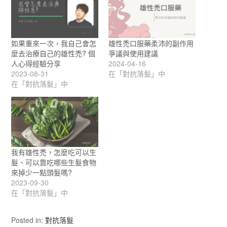
如果重來一次，我自己會怎
雄性禿口服藥柔沛的副作用
麼去治療自己的雄性禿? 個
爭議與使用建議
人心得經驗分享
2024-04-16
2023-08-31
在「對抗落髮」中
在「對抗落髮」中
我有雄性禿，怎麼吃可以生
髮、可以靠吃哪些生髮食物
來掉少一點頭髮嗎?
2023-09-30
在「對抗落髮」中
Posted in:
對抗落髮