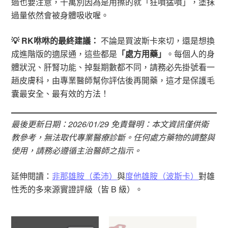
過也要注意，千萬別因為是用擦的就「狂噴猛噴」，塗抹
過量依然會被身體吸收喔。
💡 RK咻咻的最終建議：
不論是買波斯卡來切，還是想換
成進階版的適尿通，這些都是
「處方用藥」
。每個人的身
體狀況、肝腎功能、掉髮期數都不同，請務必先掛號看一
趟皮膚科，由專業醫師幫你評估後再開藥，這才是保護毛
囊最安全、最有效的方法！
最後更新日期：2026/01/29
免責聲明：本文資訊僅供衛
教參考，無法取代專業醫療診斷。任何處方藥物的調整與
使用，請務必遵循主治醫師之指示。
延伸閱讀：
非那雄胺（柔沛）
與
度他雄胺（波斯卡）
對雄
性禿的多來源實證評級（皆 B 級）。