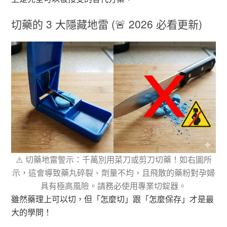
切藥的 3 大隱藏地雷 (🚨 2026 必看更新)
⚠️ 切藥地雷警示：千萬別用菜刀或剪刀切藥！如右圖所
示，這會導致藥丸碎裂、劑量不均，且飛散的藥粉對孕婦
具有極高風險。請務必使用專業切錠器。
雖然藥理上可以切，但「怎麼切」跟「怎麼保存」才是最
大的學問！