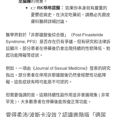
至腦霧
的現象。
👉
RK咻咻提醒：
如果你本身就有嚴重的
憂鬱症病史，在決定吃藥前，請務必先跟皮
膚科醫師詳細討論。
醫學界對於「非那雄胺後綜合徵」（Post-Finasteride
Syndrome, PFS）是否存在仍有爭議，但有研究和法律訴
訟顯示，部分患者在停藥後仍會出現持續的性慾降低、勃
起功能障礙等症狀。
例如，一項由《Journal of Sexual Medicine》發表的研究
指出，部分患者在停用非那雄胺後仍然會經歷性功能障
礙，這些症狀有時可能是不可逆的。
但需要強調的是，這類持續性副作用並非普遍現象 ( 非常
罕見 )，大多數患者在停藥後能恢復正常功能。
覺得柔沛/波斯卡沒效？認識進階版「適尿