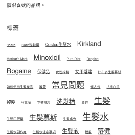
慣跟喜歡的品牌。
標籤
Kirkland
Costco生髮水
Beard
Biotin洗髮精
Minoxidil
Merber's Mark
Pura D'or
Regaine
Rogaine
保健品
女用落建
女性掉髮
好市多生髮慕斯
常見問題
如何使用生髮產品
導覽
懶人包
抗禿心得
生髮
洗髮精
掉髮
柯克蘭
正確觀念
滴管
生髮水
生髮慕斯
生髮口服藥
生髮成分
落健
生髮液
生髮水副作用
生髮水注意事項
脫髮