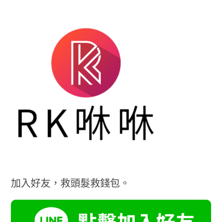
加入好友，救頭髮救錢包。