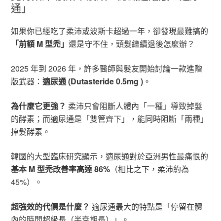
通」
如果你已經吃了柔沛或波斯卡超過一年，卻發現最難搞的
「前額 M 型禿」
還是守不住，頭髮繼續退後怎麼辦？
2025 年到 2026 年，許多醫師與髮友開始討論一款進階
版武器：
適尿通 (Dutasteride 0.5mg )
。
為什麼它更強？
柔沛只會阻斷人體內「一種」導致掉髮
的酵素；而適尿通是「雙管齊下」，能同時阻斷「兩種」
掉髮酵素。
韓國的大型臨床研究顯示，適尿通對於亞洲男性最痛恨的
基本 M 型禿改善率高達 86%
（相比之下，柔沛約為
45%）。
超強效的代價是什麼？
適尿通最大的特點是「停留在體
內的時間超級長（半衰期長）」。