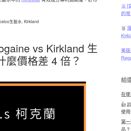
🥈
的常
ostco生髮水
,
Kirkland
🥉
落
Ki
ine vs Kirkland 生
美版
麼價格差 4 倍？
Reg
給
在使
👍
2
使用
第一
品 ?