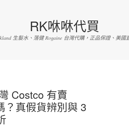
RK咻咻代買
irkland 生髮水、落健 Rogaine 台灣代購，正品保證、美國
 Costco 有賣
髮水嗎？真假貨辨別與 3
析