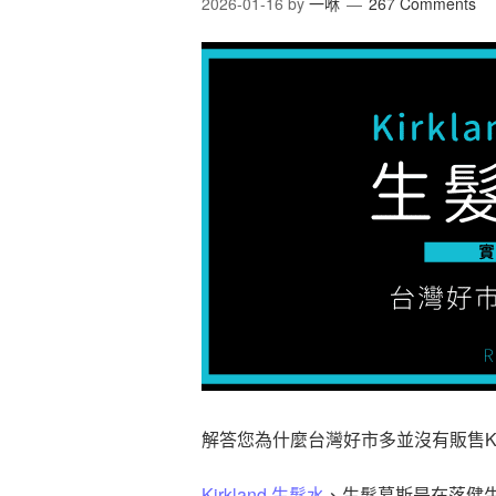
2026-01-16
by
一咻
267 Comments
解答您為什麼台灣好市多並沒有販售Kir
Kirkland
生髮水
、生髮慕斯是在落健