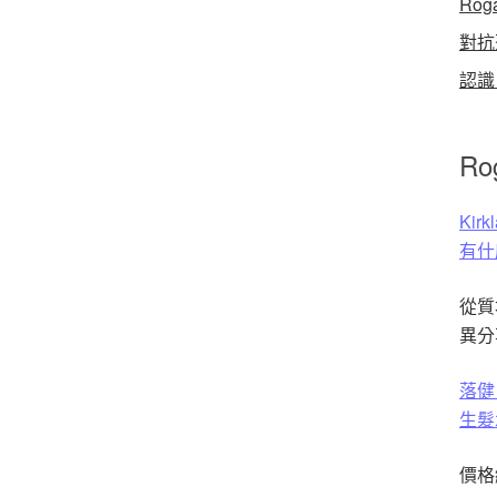
Rog
對抗
認識 
Rog
Ki
有什
從質
異分
落健 
生髮
價格