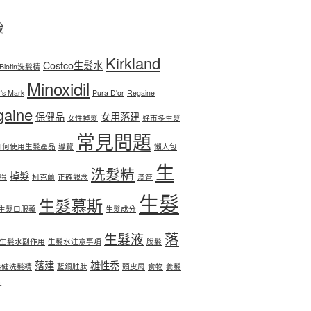
籤
Kirkland
Costco生髮水
Biotin洗髮精
Minoxidil
's Mark
Pura D'or
Regaine
gaine
保健品
女用落建
女性掉髮
好市多生髮
常見問題
如何使用生髮產品
導覽
懶人包
生
洗髮精
掉髮
得
柯克蘭
正確觀念
滴管
生髮
生髮慕斯
生髮口服藥
生髮成分
落
生髮液
生髮水副作用
生髮水注意事項
脫髮
落建
雄性禿
落健洗髮精
藍銅胜肽
頭皮屑
食物
養髮
子