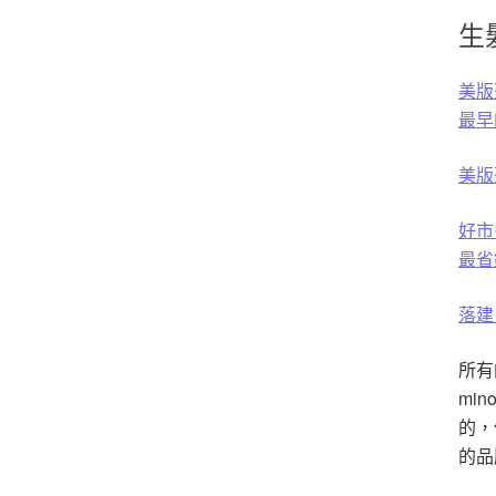
生
美版落
最早
美版落
好市多
最省
落建 
所有
mi
的，
的品