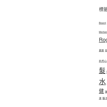
標
Beard
Merber
Ro
慕斯
抗禿心
髮
水
健
液
鬍