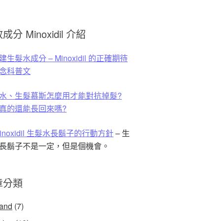
成分 Minoxidil 介紹
生髮水成分 – Minoxidil 的正確期待
念科普文
水、生髮慕斯怎麼用才能對抗掉髮?
真的還能長回來嗎?
Minoxidil 生髮水長鬍子的行動方針
– 生
長鬍子不是一定，但是個機會。
章分類
land
(7)