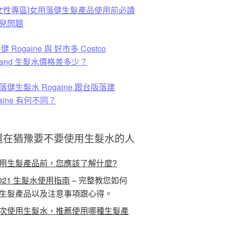
 [女性專區]女用落健生髮產品使用前必讀
見問題
健 Rogaine 與 好市多 Costco
rkland 生髮水價格差多少？
落健生髮水 Rogaine 跟台版落建
aine 有何不同？
還在猶豫要不要使用生髮水的人
用生髮產品前，您應該了解什麼?
021 生髮水使用指南
– 完整教您如何
生髮產品以及注意事項跟心得。
次使用生髮水，推薦使用哪種生髮產