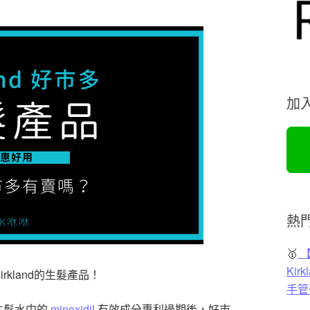
加
熱
🥇
【
Ki
kland的生髮產品！
手管
生髮水中的
minoxidil
有效成分專利過期後，好市