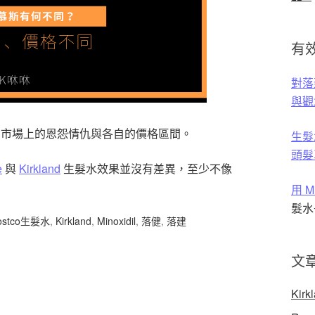
有效
對落建
與觀
髮水在市場上的恩怨情仇與各自的價格區間。
生髮
頭髮
e
與
Kirkland
生髮水效果並沒有差異，至少不像
用 
髮水
ostco生髮水
,
Kirkland
,
Minoxidil
,
落健
,
落建
文
Kirk