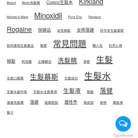
Kirkland
Costco生髮水
Beard
Biotin洗髮精
Minoxidil
Merber's Mark
Pura D'or
Regaine
Rogaine
保健品
女用落建
女性掉髮
好市多生髮慕斯
常見問題
如何使用生髮產品
導覽
懶人包
抗禿心得
生髮
洗髮精
掉髮
柯克蘭
正確觀念
滴管
生髮水
生髮慕斯
生髮口服藥
生髮成分
落健
生髮液
生髮水副作用
生髮水注意事項
脫髮
落建
雄性禿
落健洗髮精
藍銅胜肽
頭皮屑
食物
養髮液
鬍子